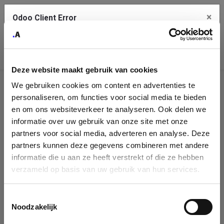
×
Odoo Client Error
Contact Us
An error
Copy the full error to clipboard
occurred
Deze website maakt gebruik van cookies
Please use the copy button to report the error to your support
We gebruiken cookies om content en advertenties te
service.
Company
personaliseren, om functies voor social media te bieden
Identification
en om ons websiteverkeer te analyseren. Ook delen we
informatie over uw gebruik van onze site met onze
See details
Please fill in your company details
partners voor social media, adverteren en analyse. Deze
partners kunnen deze gegevens combineren met andere
informatie die u aan ze heeft verstrekt of die ze hebben
Ok
You can search a company in our database by name, VAT or
verzameld op basis van uw gebruik van hun services.
enterprise ID. When a company is selected it will auto-complete the
form. If you don't find your company in our database, you can create
a new company record with the button below.
Toestemmingsselectie
Noodzakelijk
Company Name