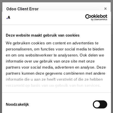
×
Odoo Client Error
Contact Us
An error
Copy the full error to clipboard
occurred
Deze website maakt gebruik van cookies
Please use the copy button to report the error to your support
We gebruiken cookies om content en advertenties te
service.
Company
personaliseren, om functies voor social media te bieden
Identification
en om ons websiteverkeer te analyseren. Ook delen we
informatie over uw gebruik van onze site met onze
See details
Please fill in your company details
partners voor social media, adverteren en analyse. Deze
partners kunnen deze gegevens combineren met andere
informatie die u aan ze heeft verstrekt of die ze hebben
Ok
You can search a company in our database by name, VAT or
verzameld op basis van uw gebruik van hun services.
enterprise ID. When a company is selected it will auto-complete the
form. If you don't find your company in our database, you can create
a new company record with the button below.
Toestemmingsselectie
Noodzakelijk
Company Name