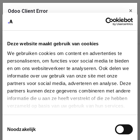
×
Odoo Client Error
Contact Us
An error
Copy the full error to clipboard
occurred
Deze website maakt gebruik van cookies
Please use the copy button to report the error to your support
We gebruiken cookies om content en advertenties te
service.
Company
personaliseren, om functies voor social media te bieden
Identification
en om ons websiteverkeer te analyseren. Ook delen we
informatie over uw gebruik van onze site met onze
See details
Please fill in your company details
partners voor social media, adverteren en analyse. Deze
partners kunnen deze gegevens combineren met andere
informatie die u aan ze heeft verstrekt of die ze hebben
Ok
You can search a company in our database by name, VAT or
verzameld op basis van uw gebruik van hun services.
enterprise ID. When a company is selected it will auto-complete the
form. If you don't find your company in our database, you can create
a new company record with the button below.
Toestemmingsselectie
Noodzakelijk
Company Name