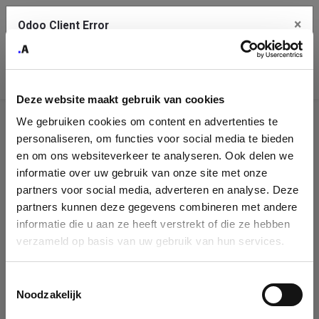
×
Odoo Client Error
Contact Us
An error
Copy the full error to clipboard
occurred
Deze website maakt gebruik van cookies
Please use the copy button to report the error to your support
We gebruiken cookies om content en advertenties te
service.
Company
personaliseren, om functies voor social media te bieden
Identification
en om ons websiteverkeer te analyseren. Ook delen we
informatie over uw gebruik van onze site met onze
See details
Please fill in your company details
partners voor social media, adverteren en analyse. Deze
partners kunnen deze gegevens combineren met andere
informatie die u aan ze heeft verstrekt of die ze hebben
Ok
You can search a company in our database by name, VAT or
verzameld op basis van uw gebruik van hun services.
enterprise ID. When a company is selected it will auto-complete the
form. If you don't find your company in our database, you can create
a new company record with the button below.
Toestemmingsselectie
Noodzakelijk
Company Name