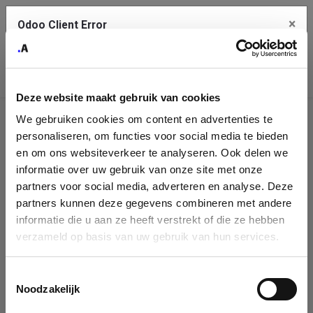
×
Odoo Client Error
Contact Us
An error
Copy the full error to clipboard
occurred
Deze website maakt gebruik van cookies
Please use the copy button to report the error to your support
We gebruiken cookies om content en advertenties te
service.
Company
personaliseren, om functies voor social media te bieden
Identification
en om ons websiteverkeer te analyseren. Ook delen we
informatie over uw gebruik van onze site met onze
See details
Please fill in your company details
partners voor social media, adverteren en analyse. Deze
partners kunnen deze gegevens combineren met andere
informatie die u aan ze heeft verstrekt of die ze hebben
Ok
You can search a company in our database by name, VAT or
verzameld op basis van uw gebruik van hun services.
enterprise ID. When a company is selected it will auto-complete the
form. If you don't find your company in our database, you can create
a new company record with the button below.
Toestemmingsselectie
Noodzakelijk
Company Name