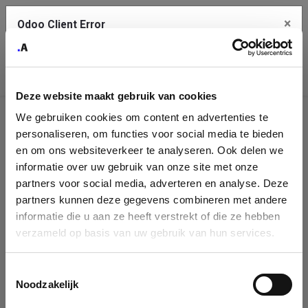
×
Odoo Client Error
Contact Us
An error
Copy the full error to clipboard
occurred
Deze website maakt gebruik van cookies
Please use the copy button to report the error to your support
We gebruiken cookies om content en advertenties te
service.
Company
personaliseren, om functies voor social media te bieden
Identification
en om ons websiteverkeer te analyseren. Ook delen we
informatie over uw gebruik van onze site met onze
See details
Please fill in your company details
partners voor social media, adverteren en analyse. Deze
partners kunnen deze gegevens combineren met andere
informatie die u aan ze heeft verstrekt of die ze hebben
Ok
You can search a company in our database by name, VAT or
verzameld op basis van uw gebruik van hun services.
enterprise ID. When a company is selected it will auto-complete the
form. If you don't find your company in our database, you can create
a new company record with the button below.
Toestemmingsselectie
Noodzakelijk
Company Name