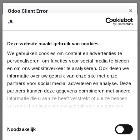
×
Odoo Client Error
Contact Us
An error
Copy the full error to clipboard
occurred
Deze website maakt gebruik van cookies
Please use the copy button to report the error to your support
We gebruiken cookies om content en advertenties te
service.
Company
personaliseren, om functies voor social media te bieden
Identification
en om ons websiteverkeer te analyseren. Ook delen we
informatie over uw gebruik van onze site met onze
See details
Please fill in your company details
partners voor social media, adverteren en analyse. Deze
partners kunnen deze gegevens combineren met andere
informatie die u aan ze heeft verstrekt of die ze hebben
Ok
You can search a company in our database by name, VAT or
verzameld op basis van uw gebruik van hun services.
enterprise ID. When a company is selected it will auto-complete the
form. If you don't find your company in our database, you can create
a new company record with the button below.
Toestemmingsselectie
Noodzakelijk
Company Name