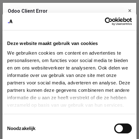
×
Odoo Client Error
Contact Us
An error
Copy the full error to clipboard
occurred
Deze website maakt gebruik van cookies
Please use the copy button to report the error to your support
We gebruiken cookies om content en advertenties te
service.
Company
personaliseren, om functies voor social media te bieden
Identification
en om ons websiteverkeer te analyseren. Ook delen we
informatie over uw gebruik van onze site met onze
See details
Please fill in your company details
partners voor social media, adverteren en analyse. Deze
partners kunnen deze gegevens combineren met andere
informatie die u aan ze heeft verstrekt of die ze hebben
Ok
You can search a company in our database by name, VAT or
verzameld op basis van uw gebruik van hun services.
enterprise ID. When a company is selected it will auto-complete the
form. If you don't find your company in our database, you can create
a new company record with the button below.
Toestemmingsselectie
Noodzakelijk
Company Name