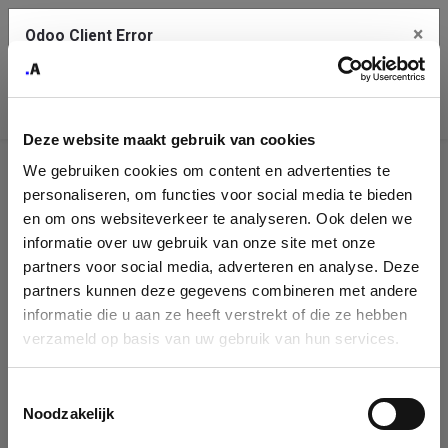
×
Odoo Client Error
Contact Us
An error
Copy the full error to clipboard
occurred
Deze website maakt gebruik van cookies
Please use the copy button to report the error to your support
We gebruiken cookies om content en advertenties te
service.
Company
personaliseren, om functies voor social media te bieden
Identification
en om ons websiteverkeer te analyseren. Ook delen we
informatie over uw gebruik van onze site met onze
See details
Please fill in your company details
partners voor social media, adverteren en analyse. Deze
partners kunnen deze gegevens combineren met andere
informatie die u aan ze heeft verstrekt of die ze hebben
Ok
You can search a company in our database by name, VAT or
verzameld op basis van uw gebruik van hun services.
enterprise ID. When a company is selected it will auto-complete the
form. If you don't find your company in our database, you can create
a new company record with the button below.
Toestemmingsselectie
Noodzakelijk
Company Name