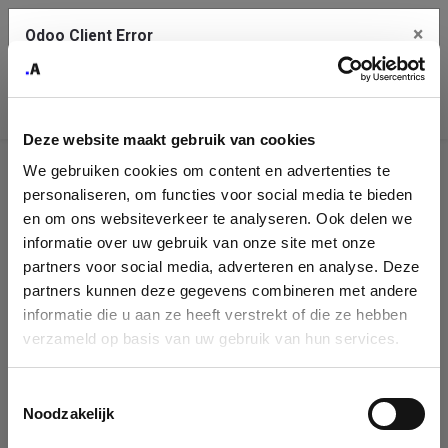
×
Odoo Client Error
Contact Us
An error
Copy the full error to clipboard
occurred
Deze website maakt gebruik van cookies
Please use the copy button to report the error to your support
We gebruiken cookies om content en advertenties te
service.
Company
personaliseren, om functies voor social media te bieden
Identification
en om ons websiteverkeer te analyseren. Ook delen we
informatie over uw gebruik van onze site met onze
See details
Please fill in your company details
partners voor social media, adverteren en analyse. Deze
partners kunnen deze gegevens combineren met andere
informatie die u aan ze heeft verstrekt of die ze hebben
Ok
You can search a company in our database by name, VAT or
verzameld op basis van uw gebruik van hun services.
enterprise ID. When a company is selected it will auto-complete the
form. If you don't find your company in our database, you can create
a new company record with the button below.
Toestemmingsselectie
Noodzakelijk
Company Name