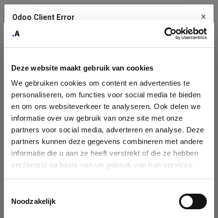
×
Odoo Client Error
Contact Us
An error
Copy the full error to clipboard
occurred
Deze website maakt gebruik van cookies
Please use the copy button to report the error to your support
We gebruiken cookies om content en advertenties te
service.
Company
personaliseren, om functies voor social media te bieden
Identification
en om ons websiteverkeer te analyseren. Ook delen we
informatie over uw gebruik van onze site met onze
See details
Please fill in your company details
partners voor social media, adverteren en analyse. Deze
partners kunnen deze gegevens combineren met andere
informatie die u aan ze heeft verstrekt of die ze hebben
Ok
You can search a company in our database by name, VAT or
verzameld op basis van uw gebruik van hun services.
enterprise ID. When a company is selected it will auto-complete the
form. If you don't find your company in our database, you can create
a new company record with the button below.
Toestemmingsselectie
Noodzakelijk
Company Name