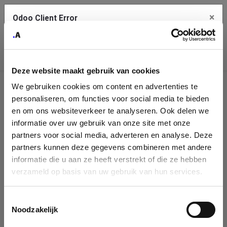
×
Odoo Client Error
Contact Us
An error
Copy the full error to clipboard
occurred
Deze website maakt gebruik van cookies
Please use the copy button to report the error to your support
We gebruiken cookies om content en advertenties te
service.
Company
personaliseren, om functies voor social media te bieden
Identification
en om ons websiteverkeer te analyseren. Ook delen we
informatie over uw gebruik van onze site met onze
See details
Please fill in your company details
partners voor social media, adverteren en analyse. Deze
partners kunnen deze gegevens combineren met andere
informatie die u aan ze heeft verstrekt of die ze hebben
Ok
You can search a company in our database by name, VAT or
verzameld op basis van uw gebruik van hun services.
enterprise ID. When a company is selected it will auto-complete the
form. If you don't find your company in our database, you can create
a new company record with the button below.
Toestemmingsselectie
Noodzakelijk
Company Name