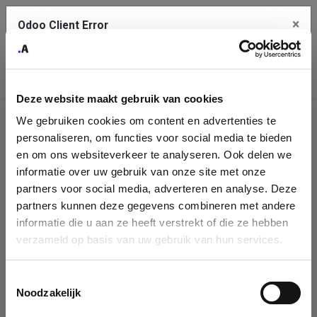
×
Odoo Client Error
Contact Us
An error
Copy the full error to clipboard
occurred
Deze website maakt gebruik van cookies
Please use the copy button to report the error to your support
We gebruiken cookies om content en advertenties te
service.
Company
personaliseren, om functies voor social media te bieden
Identification
en om ons websiteverkeer te analyseren. Ook delen we
informatie over uw gebruik van onze site met onze
See details
Please fill in your company details
partners voor social media, adverteren en analyse. Deze
partners kunnen deze gegevens combineren met andere
informatie die u aan ze heeft verstrekt of die ze hebben
Ok
You can search a company in our database by name, VAT or
verzameld op basis van uw gebruik van hun services.
enterprise ID. When a company is selected it will auto-complete the
form. If you don't find your company in our database, you can create
a new company record with the button below.
Toestemmingsselectie
Noodzakelijk
Company Name