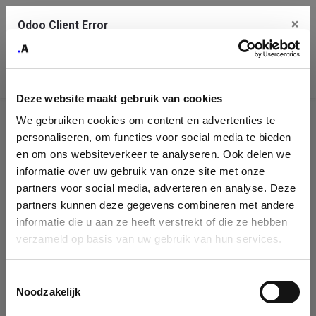
×
Odoo Client Error
Contact Us
An error
Copy the full error to clipboard
occurred
Deze website maakt gebruik van cookies
Please use the copy button to report the error to your support
We gebruiken cookies om content en advertenties te
service.
Company
personaliseren, om functies voor social media te bieden
Identification
en om ons websiteverkeer te analyseren. Ook delen we
informatie over uw gebruik van onze site met onze
See details
Please fill in your company details
partners voor social media, adverteren en analyse. Deze
partners kunnen deze gegevens combineren met andere
informatie die u aan ze heeft verstrekt of die ze hebben
Ok
You can search a company in our database by name, VAT or
verzameld op basis van uw gebruik van hun services.
enterprise ID. When a company is selected it will auto-complete the
form. If you don't find your company in our database, you can create
a new company record with the button below.
Toestemmingsselectie
Noodzakelijk
Company Name