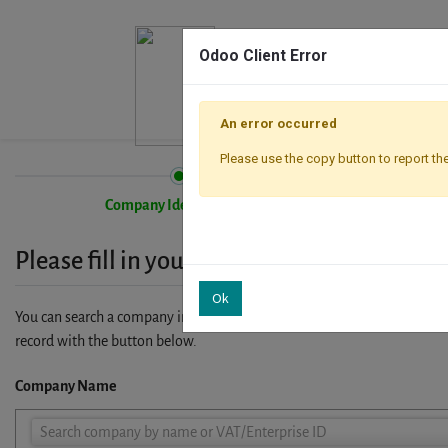
Odoo Client Error
An error occurred
Please use the copy button to report the
Company Identification
Please fill in your company details
Ok
You can search a company in our database by name, VAT or enterprise I
record with the button below.
Company Name
Company
Search company by name or VAT/Enterprise ID
Name