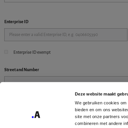
Enterprise ID
Enterprise ID exempt
Street
and Number
Deze website maakt gebru
Street 2
We gebruiken cookies om c
bieden en om ons websitev
site met onze partners vo
combineren met andere inf