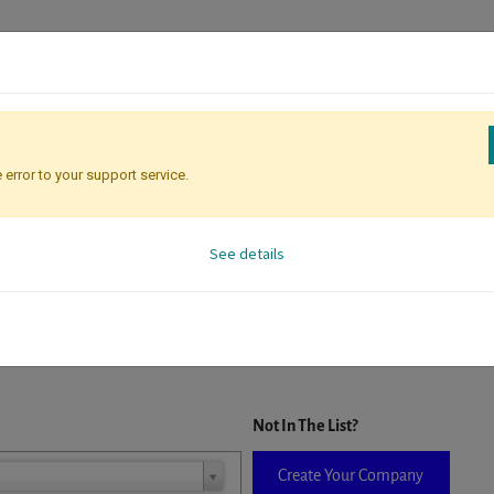
 error to your support service.
Registration
Attendee Identificati
See details
D. When a company is selected it will auto-complete the form. If you do
Not In The List?
Create Your Company