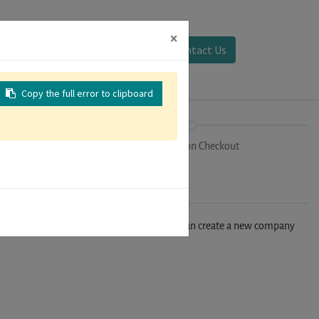
×
Sign in
Contact Us
Copy the full error to clipboard
on
Registration Checkout
n't find your company in our database, you can create a new company