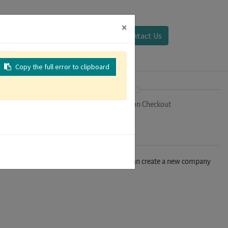
×
Sign in
Contact Us
Copy the full error to clipboard
on
Registration Checkout
n't find your company in our database, you can create a new company