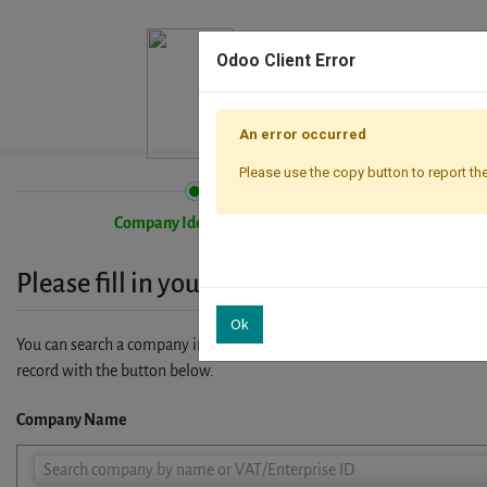
Odoo Client Error
An error occurred
Please use the copy button to report the
Company Identification
Please fill in your company details
Ok
You can search a company in our database by name, VAT or enterprise I
record with the button below.
Company Name
Company
Search company by name or VAT/Enterprise ID
Name