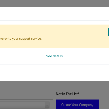
 error to your support service.
Registration
Attendee Identificati
See details
D. When a company is selected it will auto-complete the form. If you do
Not In The List?
Create Your Company