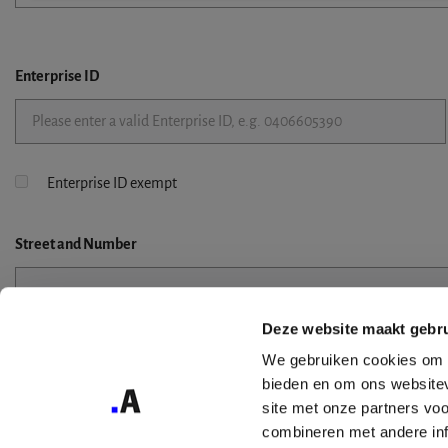
Enterprise ID
Enterprise ID exempt
Street
and Number
Deze website maakt gebru
Street 2
We gebruiken cookies om c
bieden en om ons websitev
site met onze partners vo
combineren met andere inf