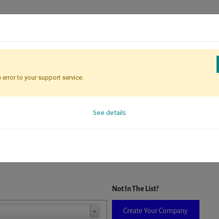
 error to your support service.
Registration
Attendee Identificati
See details
D. When a company is selected it will auto-complete the form. If you do
Not In The List?
Create Your Company