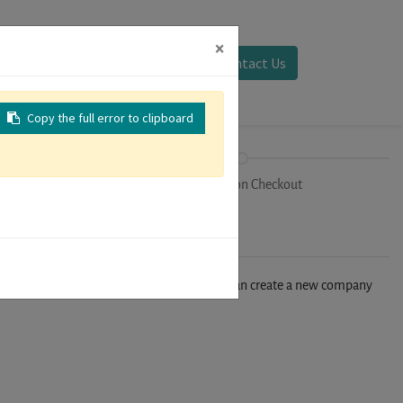
×
Sign in
Contact Us
Copy the full error to clipboard
on
Registration Checkout
n't find your company in our database, you can create a new company