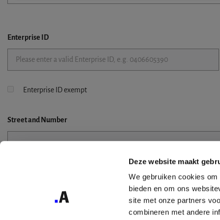
Enterprise ID
Enterprise ID exempt
Street
and Number
Deze website maakt gebru
Street 2
We gebruiken cookies om c
bieden en om ons websitev
site met onze partners vo
combineren met andere inf