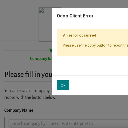
Odoo Client Error
An error occurred
Please use the copy button to report the
Company Identification
Please fill in your company details
Ok
You can search a company in our database by name, VAT or enterprise I
record with the button below.
Company Name
Company
Search company by name or VAT/Enterprise ID
Name