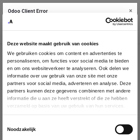
×
Odoo Client Error
Contact Us
An error
Copy the full error to clipboard
occurred
Deze website maakt gebruik van cookies
Please use the copy button to report the error to your support
We gebruiken cookies om content en advertenties te
service.
Company
personaliseren, om functies voor social media te bieden
Identification
en om ons websiteverkeer te analyseren. Ook delen we
informatie over uw gebruik van onze site met onze
See details
Please fill in your company details
partners voor social media, adverteren en analyse. Deze
partners kunnen deze gegevens combineren met andere
informatie die u aan ze heeft verstrekt of die ze hebben
Ok
You can search a company in our database by name, VAT or
verzameld op basis van uw gebruik van hun services.
enterprise ID. When a company is selected it will auto-complete the
form. If you don't find your company in our database, you can create
a new company record with the button below.
Toestemmingsselectie
Noodzakelijk
Company Name