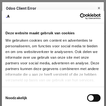
×
Odoo Client Error
Contact Us
An error
Copy the full error to clipboard
occurred
Deze website maakt gebruik van cookies
Please use the copy button to report the error to your support
We gebruiken cookies om content en advertenties te
service.
Company
personaliseren, om functies voor social media te bieden
Identification
en om ons websiteverkeer te analyseren. Ook delen we
informatie over uw gebruik van onze site met onze
See details
Please fill in your company details
partners voor social media, adverteren en analyse. Deze
partners kunnen deze gegevens combineren met andere
informatie die u aan ze heeft verstrekt of die ze hebben
Ok
You can search a company in our database by name, VAT or
verzameld op basis van uw gebruik van hun services.
enterprise ID. When a company is selected it will auto-complete the
form. If you don't find your company in our database, you can create
a new company record with the button below.
Toestemmingsselectie
Noodzakelijk
Company Name