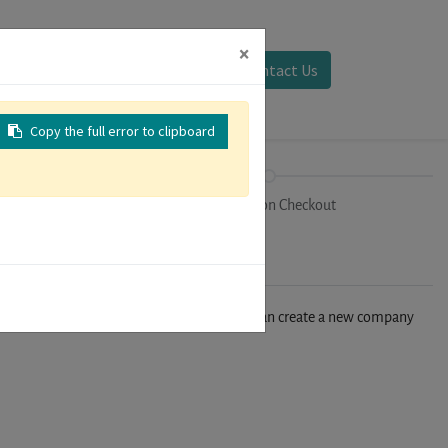
×
Sign in
Contact Us
Copy the full error to clipboard
on
Registration Checkout
n't find your company in our database, you can create a new company