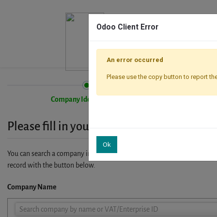
Odoo Client Error
An error occurred
Please use the copy button to report the
Company Identification
Please fill in your company details
Ok
You can search a company in our database by name, VAT or enterprise I
record with the button below.
Company Name
Company
Search company by name or VAT/Enterprise ID
Name