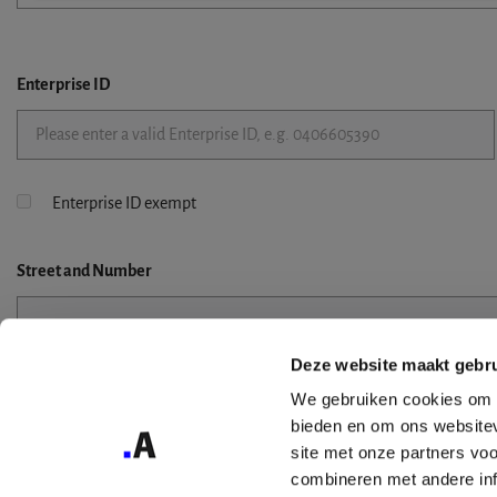
Enterprise ID
Enterprise ID exempt
Street
and Number
Deze website maakt gebru
Street 2
We gebruiken cookies om c
bieden en om ons websitev
site met onze partners vo
combineren met andere inf