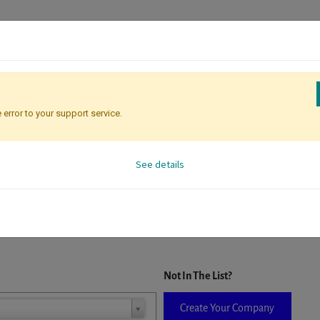
 error to your support service.
Registration
Attendee Identificati
See details
D. When a company is selected it will auto-complete the form. If you do
Not In The List?
Create Your Company