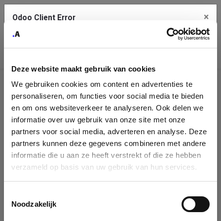
×
Odoo Client Error
Contact Us
An error
Copy the full error to clipboard
occurred
Deze website maakt gebruik van cookies
Please use the copy button to report the error to your support
We gebruiken cookies om content en advertenties te
service.
Company
personaliseren, om functies voor social media te bieden
Identification
en om ons websiteverkeer te analyseren. Ook delen we
informatie over uw gebruik van onze site met onze
See details
Please fill in your company details
partners voor social media, adverteren en analyse. Deze
partners kunnen deze gegevens combineren met andere
informatie die u aan ze heeft verstrekt of die ze hebben
Ok
You can search a company in our database by name, VAT or
verzameld op basis van uw gebruik van hun services.
enterprise ID. When a company is selected it will auto-complete the
form. If you don't find your company in our database, you can create
a new company record with the button below.
Toestemmingsselectie
Noodzakelijk
Company Name