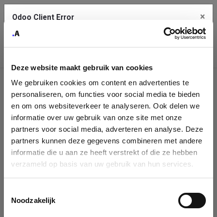
×
Odoo Client Error
Contact Us
An error
Copy the full error to clipboard
occurred
Deze website maakt gebruik van cookies
Please use the copy button to report the error to your support
We gebruiken cookies om content en advertenties te
service.
Company
personaliseren, om functies voor social media te bieden
Identification
en om ons websiteverkeer te analyseren. Ook delen we
informatie over uw gebruik van onze site met onze
See details
Please fill in your company details
partners voor social media, adverteren en analyse. Deze
partners kunnen deze gegevens combineren met andere
informatie die u aan ze heeft verstrekt of die ze hebben
Ok
You can search a company in our database by name, VAT or
verzameld op basis van uw gebruik van hun services.
enterprise ID. When a company is selected it will auto-complete the
form. If you don't find your company in our database, you can create
a new company record with the button below.
Toestemmingsselectie
Noodzakelijk
Company Name