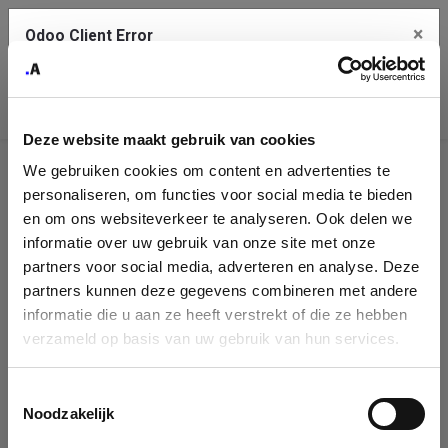
×
Odoo Client Error
Contact Us
An error
Copy the full error to clipboard
occurred
Deze website maakt gebruik van cookies
Please use the copy button to report the error to your support
We gebruiken cookies om content en advertenties te
service.
Company
personaliseren, om functies voor social media te bieden
Identification
en om ons websiteverkeer te analyseren. Ook delen we
informatie over uw gebruik van onze site met onze
See details
Please fill in your company details
partners voor social media, adverteren en analyse. Deze
partners kunnen deze gegevens combineren met andere
informatie die u aan ze heeft verstrekt of die ze hebben
Ok
You can search a company in our database by name, VAT or
verzameld op basis van uw gebruik van hun services.
enterprise ID. When a company is selected it will auto-complete the
form. If you don't find your company in our database, you can create
a new company record with the button below.
Toestemmingsselectie
Noodzakelijk
Company Name