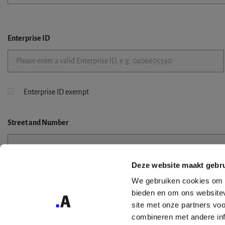
Enterprise ID
Enterprise ID exempt
Street
and Number
Deze website maakt gebru
Street 2
We gebruiken cookies om c
bieden en om ons websitev
site met onze partners vo
combineren met andere inf