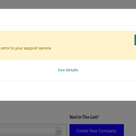
 error to your support service.
Registration
Attendee Identificati
See details
D. When a company is selected it will auto-complete the form. If you do
Not In The List?
Create Your Company