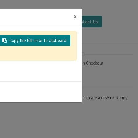
×
Sign in
Contact Us
Copy the full error to clipboard
on
Registration Checkout
n't find your company in our database, you can create a new company