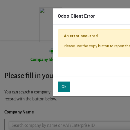
Odoo Client Error
An error occurred
Please use the copy button to report the
Company Identification
Please fill in your company details
Ok
You can search a company in our database by name, VAT or enterprise I
record with the button below.
Company Name
Company
Search company by name or VAT/Enterprise ID
Name