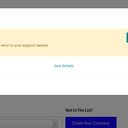
 error to your support service.
Registration
Attendee Identificati
See details
D. When a company is selected it will auto-complete the form. If you do
Not In The List?
Create Your Company