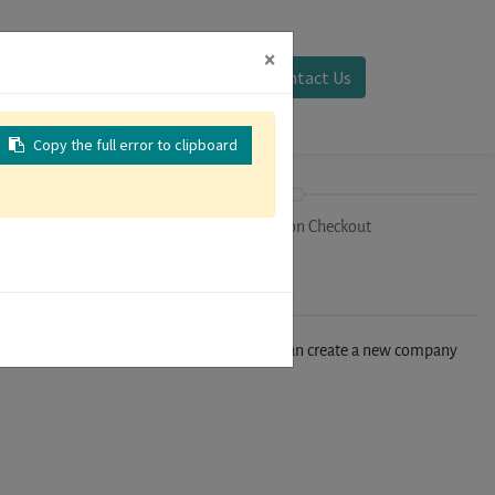
×
Sign in
Contact Us
Copy the full error to clipboard
on
Registration Checkout
n't find your company in our database, you can create a new company