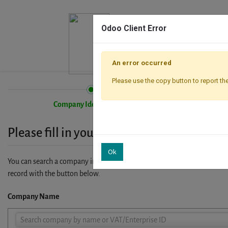
Odoo Client Error
An error occurred
Please use the copy button to report the
Company Identification
Please fill in your company details
Ok
You can search a company in our database by name, VAT or enterprise I
record with the button below.
Company Name
Company
Search company by name or VAT/Enterprise ID
Name