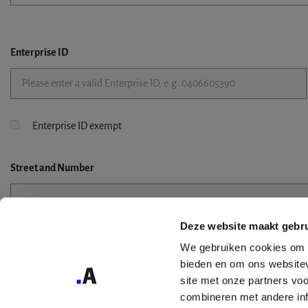
Enterprise ID
Enterprise ID exempt
Street
and Number
Deze website maakt gebru
Street 2
We gebruiken cookies om c
bieden en om ons websitev
site met onze partners vo
combineren met andere inf