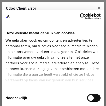
×
Odoo Client Error
Contact Us
An error
Copy the full error to clipboard
occurred
Deze website maakt gebruik van cookies
Please use the copy button to report the error to your support
We gebruiken cookies om content en advertenties te
service.
Company
personaliseren, om functies voor social media te bieden
Identification
en om ons websiteverkeer te analyseren. Ook delen we
informatie over uw gebruik van onze site met onze
See details
Please fill in your company details
partners voor social media, adverteren en analyse. Deze
partners kunnen deze gegevens combineren met andere
informatie die u aan ze heeft verstrekt of die ze hebben
Ok
You can search a company in our database by name, VAT or
verzameld op basis van uw gebruik van hun services.
enterprise ID. When a company is selected it will auto-complete the
form. If you don't find your company in our database, you can create
a new company record with the button below.
Toestemmingsselectie
Noodzakelijk
Company Name