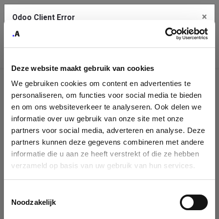
×
Odoo Client Error
Contact Us
An error
Copy the full error to clipboard
occurred
Deze website maakt gebruik van cookies
Please use the copy button to report the error to your support
We gebruiken cookies om content en advertenties te
service.
Company
personaliseren, om functies voor social media te bieden
Identification
en om ons websiteverkeer te analyseren. Ook delen we
informatie over uw gebruik van onze site met onze
See details
Please fill in your company details
partners voor social media, adverteren en analyse. Deze
partners kunnen deze gegevens combineren met andere
informatie die u aan ze heeft verstrekt of die ze hebben
Ok
You can search a company in our database by name, VAT or
verzameld op basis van uw gebruik van hun services.
enterprise ID. When a company is selected it will auto-complete the
form. If you don't find your company in our database, you can create
a new company record with the button below.
Toestemmingsselectie
Noodzakelijk
Company Name