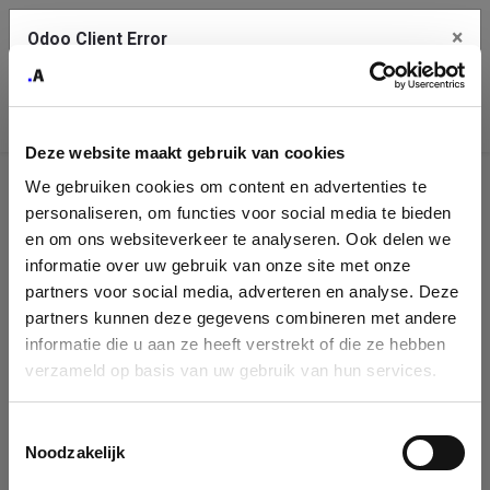
×
Odoo Client Error
Contact Us
An error
Copy the full error to clipboard
occurred
Deze website maakt gebruik van cookies
Please use the copy button to report the error to your support
We gebruiken cookies om content en advertenties te
service.
Company
personaliseren, om functies voor social media te bieden
Identification
en om ons websiteverkeer te analyseren. Ook delen we
informatie over uw gebruik van onze site met onze
See details
Please fill in your company details
partners voor social media, adverteren en analyse. Deze
partners kunnen deze gegevens combineren met andere
informatie die u aan ze heeft verstrekt of die ze hebben
Ok
You can search a company in our database by name, VAT or
verzameld op basis van uw gebruik van hun services.
enterprise ID. When a company is selected it will auto-complete the
form. If you don't find your company in our database, you can create
a new company record with the button below.
Toestemmingsselectie
Noodzakelijk
Company Name