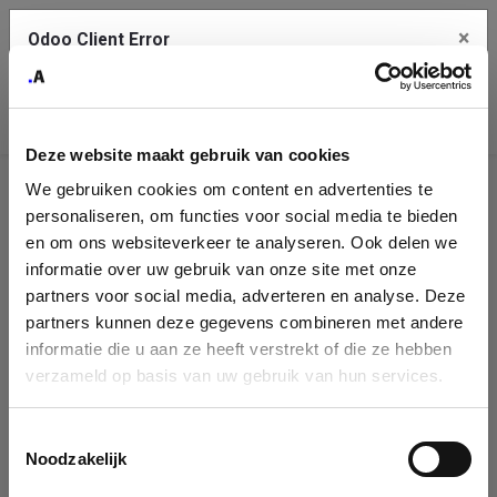
×
Odoo Client Error
Contact Us
An error
Copy the full error to clipboard
occurred
Deze website maakt gebruik van cookies
Please use the copy button to report the error to your support
We gebruiken cookies om content en advertenties te
service.
Company
personaliseren, om functies voor social media te bieden
Identification
en om ons websiteverkeer te analyseren. Ook delen we
informatie over uw gebruik van onze site met onze
See details
Please fill in your company details
partners voor social media, adverteren en analyse. Deze
partners kunnen deze gegevens combineren met andere
informatie die u aan ze heeft verstrekt of die ze hebben
Ok
You can search a company in our database by name, VAT or
verzameld op basis van uw gebruik van hun services.
enterprise ID. When a company is selected it will auto-complete the
form. If you don't find your company in our database, you can create
a new company record with the button below.
Toestemmingsselectie
Noodzakelijk
Company Name