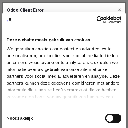
×
Odoo Client Error
Contact Us
An error
Copy the full error to clipboard
occurred
Deze website maakt gebruik van cookies
Please use the copy button to report the error to your support
We gebruiken cookies om content en advertenties te
service.
Company
personaliseren, om functies voor social media te bieden
Identification
en om ons websiteverkeer te analyseren. Ook delen we
informatie over uw gebruik van onze site met onze
See details
Please fill in your company details
partners voor social media, adverteren en analyse. Deze
partners kunnen deze gegevens combineren met andere
informatie die u aan ze heeft verstrekt of die ze hebben
Ok
You can search a company in our database by name, VAT or
verzameld op basis van uw gebruik van hun services.
enterprise ID. When a company is selected it will auto-complete the
form. If you don't find your company in our database, you can create
a new company record with the button below.
Toestemmingsselectie
Noodzakelijk
Company Name