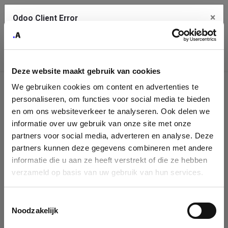
×
Odoo Client Error
Contact Us
An error
Copy the full error to clipboard
occurred
Deze website maakt gebruik van cookies
Please use the copy button to report the error to your support
We gebruiken cookies om content en advertenties te
service.
Company
personaliseren, om functies voor social media te bieden
Identification
en om ons websiteverkeer te analyseren. Ook delen we
informatie over uw gebruik van onze site met onze
See details
Please fill in your company details
partners voor social media, adverteren en analyse. Deze
partners kunnen deze gegevens combineren met andere
informatie die u aan ze heeft verstrekt of die ze hebben
Ok
You can search a company in our database by name, VAT or
verzameld op basis van uw gebruik van hun services.
enterprise ID. When a company is selected it will auto-complete the
form. If you don't find your company in our database, you can create
a new company record with the button below.
Toestemmingsselectie
Noodzakelijk
Company Name