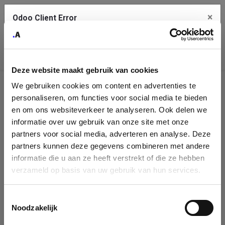
×
Odoo Client Error
Contact Us
An error
Copy the full error to clipboard
occurred
Deze website maakt gebruik van cookies
Please use the copy button to report the error to your support
We gebruiken cookies om content en advertenties te
service.
Company
personaliseren, om functies voor social media te bieden
Identification
en om ons websiteverkeer te analyseren. Ook delen we
informatie over uw gebruik van onze site met onze
See details
Please fill in your company details
partners voor social media, adverteren en analyse. Deze
partners kunnen deze gegevens combineren met andere
informatie die u aan ze heeft verstrekt of die ze hebben
Ok
You can search a company in our database by name, VAT or
verzameld op basis van uw gebruik van hun services.
enterprise ID. When a company is selected it will auto-complete the
form. If you don't find your company in our database, you can create
a new company record with the button below.
Toestemmingsselectie
Noodzakelijk
Company Name