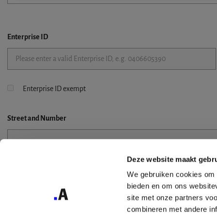
Enterprise ID
Enterprise ID exempt
Street
and Number
Deze website maakt gebru
Street 2
We gebruiken cookies om c
bieden en om ons websitev
site met onze partners vo
combineren met andere inf