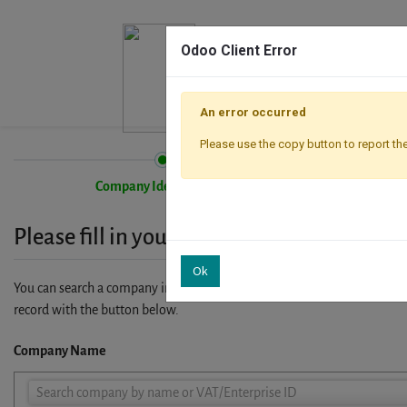
Odoo Client Error
An error occurred
Please use the copy button to report the
Company Identification
Please fill in your company details
Ok
You can search a company in our database by name, VAT or enterprise I
record with the button below.
Company Name
Company
Search company by name or VAT/Enterprise ID
Name