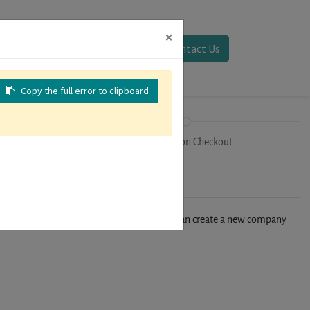
×
Sign in
Contact Us
Copy the full error to clipboard
on
Registration Checkout
n't find your company in our database, you can create a new company