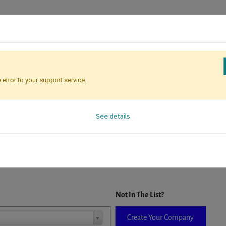
 error to your support service.
Registration
Attendee Identificati
See details
D. When a company is selected it will auto-complete the form. If you do
Not In The List?
Create Your Company