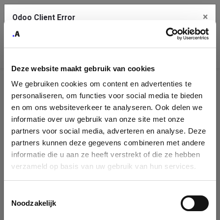
×
Odoo Client Error
Contact Us
An error
Copy the full error to clipboard
occurred
Deze website maakt gebruik van cookies
Please use the copy button to report the error to your support
We gebruiken cookies om content en advertenties te
service.
Company
personaliseren, om functies voor social media te bieden
Identification
en om ons websiteverkeer te analyseren. Ook delen we
informatie over uw gebruik van onze site met onze
See details
Please fill in your company details
partners voor social media, adverteren en analyse. Deze
partners kunnen deze gegevens combineren met andere
informatie die u aan ze heeft verstrekt of die ze hebben
Ok
You can search a company in our database by name, VAT or
verzameld op basis van uw gebruik van hun services.
enterprise ID. When a company is selected it will auto-complete the
form. If you don't find your company in our database, you can create
a new company record with the button below.
Toestemmingsselectie
Noodzakelijk
Company Name