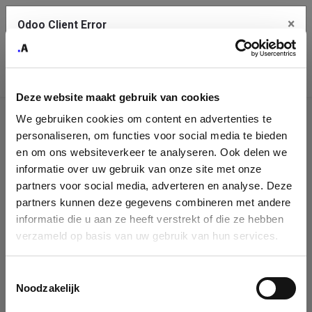
×
Odoo Client Error
Contact Us
An error
Copy the full error to clipboard
occurred
Deze website maakt gebruik van cookies
Please use the copy button to report the error to your support
We gebruiken cookies om content en advertenties te
service.
Company
personaliseren, om functies voor social media te bieden
Identification
en om ons websiteverkeer te analyseren. Ook delen we
informatie over uw gebruik van onze site met onze
See details
Please fill in your company details
partners voor social media, adverteren en analyse. Deze
partners kunnen deze gegevens combineren met andere
informatie die u aan ze heeft verstrekt of die ze hebben
Ok
You can search a company in our database by name, VAT or
verzameld op basis van uw gebruik van hun services.
enterprise ID. When a company is selected it will auto-complete the
form. If you don't find your company in our database, you can create
a new company record with the button below.
Toestemmingsselectie
Noodzakelijk
Company Name