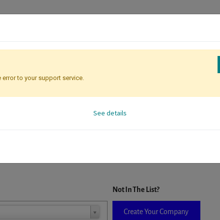
 error to your support service.
Registration
Attendee Identificati
See details
D. When a company is selected it will auto-complete the form. If you do
Not In The List?
Create Your Company