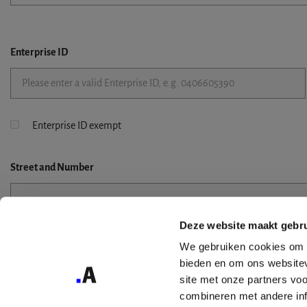
Enterprise ID
Enterprise ID exempt
Street
and Number
Deze website maakt gebru
Street 2
We gebruiken cookies om c
bieden en om ons websitev
site met onze partners vo
combineren met andere inf