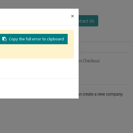
×
Sign in
Contact Us
Copy the full error to clipboard
on
Registration Checkout
n't find your company in our database, you can create a new company