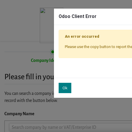
Odoo Client Error
An error occurred
Please use the copy button to report the
Company Identification
Please fill in your company details
Ok
You can search a company in our database by name, VAT or enterprise I
record with the button below.
Company Name
Company
Search company by name or VAT/Enterprise ID
Name