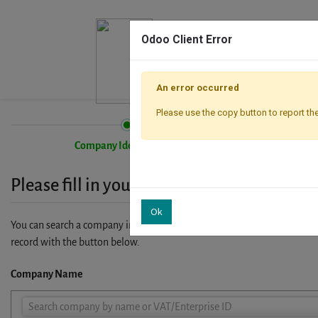
Odoo Client Error
An error occurred
Please use the copy button to report the
Company Identification
Please fill in your company details
Ok
You can search a company in our database by name, VAT or enterprise I
record with the button below.
Company Name
Company
Search company by name or VAT/Enterprise ID
Name