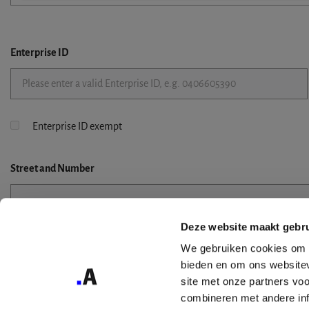
Enterprise ID
Enterprise ID exempt
Street
and Number
Deze website maakt gebru
Street 2
We gebruiken cookies om c
bieden en om ons websitev
site met onze partners vo
combineren met andere inf