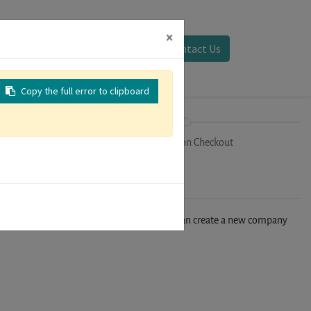
×
Sign in
Contact Us
Copy the full error to clipboard
on
Registration Checkout
n't find your company in our database, you can create a new company