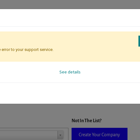
 error to your support service.
Registration
Attendee Identificati
See details
D. When a company is selected it will auto-complete the form. If you do
Not In The List?
Create Your Company