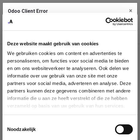
×
Odoo Client Error
Contact Us
An error
Copy the full error to clipboard
occurred
Deze website maakt gebruik van cookies
Please use the copy button to report the error to your support
We gebruiken cookies om content en advertenties te
service.
Company
personaliseren, om functies voor social media te bieden
Identification
en om ons websiteverkeer te analyseren. Ook delen we
informatie over uw gebruik van onze site met onze
See details
Please fill in your company details
partners voor social media, adverteren en analyse. Deze
partners kunnen deze gegevens combineren met andere
informatie die u aan ze heeft verstrekt of die ze hebben
Ok
You can search a company in our database by name, VAT or
verzameld op basis van uw gebruik van hun services.
enterprise ID. When a company is selected it will auto-complete the
form. If you don't find your company in our database, you can create
a new company record with the button below.
Toestemmingsselectie
Noodzakelijk
Company Name