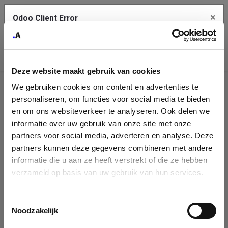
×
Odoo Client Error
Contact Us
An error
Copy the full error to clipboard
occurred
Deze website maakt gebruik van cookies
Please use the copy button to report the error to your support
We gebruiken cookies om content en advertenties te
service.
Company
personaliseren, om functies voor social media te bieden
Identification
en om ons websiteverkeer te analyseren. Ook delen we
informatie over uw gebruik van onze site met onze
See details
Please fill in your company details
partners voor social media, adverteren en analyse. Deze
partners kunnen deze gegevens combineren met andere
informatie die u aan ze heeft verstrekt of die ze hebben
Ok
You can search a company in our database by name, VAT or
verzameld op basis van uw gebruik van hun services.
enterprise ID. When a company is selected it will auto-complete the
form. If you don't find your company in our database, you can create
a new company record with the button below.
Toestemmingsselectie
Noodzakelijk
Company Name