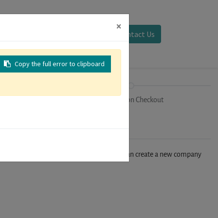
×
Sign in
Contact Us
Copy the full error to clipboard
on
Registration Checkout
n't find your company in our database, you can create a new company