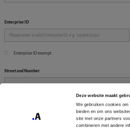
Enterprise ID
Enterprise ID exempt
Street
and Number
Deze website maakt gebru
Street 2
We gebruiken cookies om c
bieden en om ons websitev
site met onze partners vo
combineren met andere inf