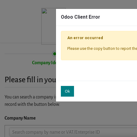
Odoo Client Error
An error occurred
Please use the copy button to report the
Company Identification
Please fill in your company details
Ok
You can search a company in our database by name, VAT or enterprise I
record with the button below.
Company Name
Company
Search company by name or VAT/Enterprise ID
Name