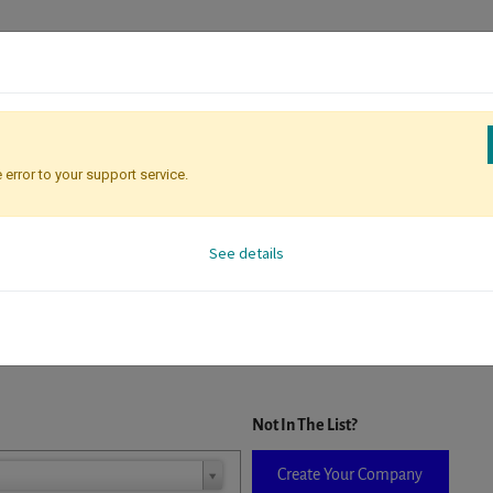
 error to your support service.
Registration
Attendee Identificati
See details
D. When a company is selected it will auto-complete the form. If you do
Not In The List?
Create Your Company