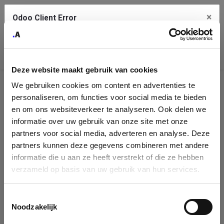
×
Odoo Client Error
Contact Us
An error
Copy the full error to clipboard
occurred
Deze website maakt gebruik van cookies
Please use the copy button to report the error to your support
We gebruiken cookies om content en advertenties te
service.
Company
personaliseren, om functies voor social media te bieden
Identification
en om ons websiteverkeer te analyseren. Ook delen we
informatie over uw gebruik van onze site met onze
See details
Please fill in your company details
partners voor social media, adverteren en analyse. Deze
partners kunnen deze gegevens combineren met andere
informatie die u aan ze heeft verstrekt of die ze hebben
Ok
You can search a company in our database by name, VAT or
verzameld op basis van uw gebruik van hun services.
enterprise ID. When a company is selected it will auto-complete the
form. If you don't find your company in our database, you can create
a new company record with the button below.
Toestemmingsselectie
Noodzakelijk
Company Name