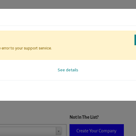
 error to your support service.
Attendee Identification
See details
D. When a company is selected it will auto-complete the form. If you do
Not In The List?
Create Your Company