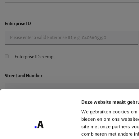
Enterprise ID
Enterprise ID exempt
Street
and Number
Deze website maakt gebru
Street 2
We gebruiken cookies om c
bieden en om ons websitev
site met onze partners vo
combineren met andere inf