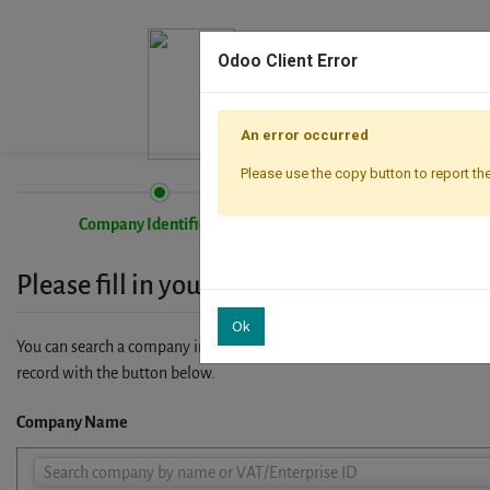
Odoo Client Error
An error occurred
Please use the copy button to report the
Company Identification
Registration
Please fill in your company details
Ok
You can search a company in our database by name, VAT or enterprise I
record with the button below.
Company Name
Company
Search company by name or VAT/Enterprise ID
Name