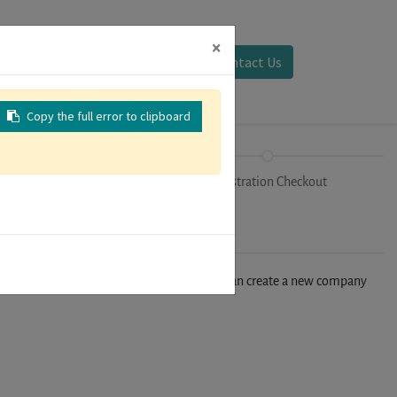
×
Sign in
Contact Us
Copy the full error to clipboard
Tracks
Registration Checkout
n't find your company in our database, you can create a new company