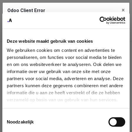
×
Odoo Client Error
Contact Us
An error
Copy the full error to clipboard
occurred
Deze website maakt gebruik van cookies
Please use the copy button to report the error to your support
We gebruiken cookies om content en advertenties te
service.
Company
personaliseren, om functies voor social media te bieden
Identification
en om ons websiteverkeer te analyseren. Ook delen we
informatie over uw gebruik van onze site met onze
See details
Please fill in your company details
partners voor social media, adverteren en analyse. Deze
partners kunnen deze gegevens combineren met andere
informatie die u aan ze heeft verstrekt of die ze hebben
Ok
You can search a company in our database by name, VAT or
verzameld op basis van uw gebruik van hun services.
enterprise ID. When a company is selected it will auto-complete the
form. If you don't find your company in our database, you can create
a new company record with the button below.
Toestemmingsselectie
Noodzakelijk
Company Name