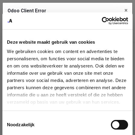
×
Odoo Client Error
Contact Us
An error
Copy the full error to clipboard
occurred
Deze website maakt gebruik van cookies
Please use the copy button to report the error to your support
We gebruiken cookies om content en advertenties te
service.
Company
personaliseren, om functies voor social media te bieden
Identification
en om ons websiteverkeer te analyseren. Ook delen we
informatie over uw gebruik van onze site met onze
See details
Please fill in your company details
partners voor social media, adverteren en analyse. Deze
partners kunnen deze gegevens combineren met andere
informatie die u aan ze heeft verstrekt of die ze hebben
Ok
You can search a company in our database by name, VAT or
verzameld op basis van uw gebruik van hun services.
enterprise ID. When a company is selected it will auto-complete the
form. If you don't find your company in our database, you can create
a new company record with the button below.
Toestemmingsselectie
Noodzakelijk
Company Name