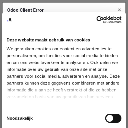
×
Odoo Client Error
Contact Us
An error
Copy the full error to clipboard
occurred
Deze website maakt gebruik van cookies
Please use the copy button to report the error to your support
We gebruiken cookies om content en advertenties te
service.
Company
personaliseren, om functies voor social media te bieden
Identification
en om ons websiteverkeer te analyseren. Ook delen we
informatie over uw gebruik van onze site met onze
See details
Please fill in your company details
partners voor social media, adverteren en analyse. Deze
partners kunnen deze gegevens combineren met andere
informatie die u aan ze heeft verstrekt of die ze hebben
Ok
You can search a company in our database by name, VAT or
verzameld op basis van uw gebruik van hun services.
enterprise ID. When a company is selected it will auto-complete the
form. If you don't find your company in our database, you can create
a new company record with the button below.
Toestemmingsselectie
Noodzakelijk
Company Name