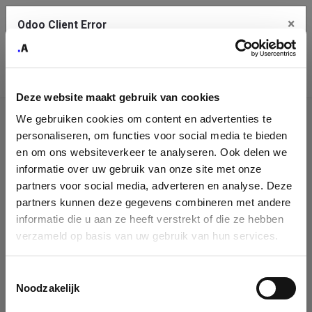
×
Odoo Client Error
Contact Us
An error
Copy the full error to clipboard
occurred
Deze website maakt gebruik van cookies
Please use the copy button to report the error to your support
We gebruiken cookies om content en advertenties te
service.
Company
personaliseren, om functies voor social media te bieden
Identification
en om ons websiteverkeer te analyseren. Ook delen we
informatie over uw gebruik van onze site met onze
See details
Please fill in your company details
partners voor social media, adverteren en analyse. Deze
partners kunnen deze gegevens combineren met andere
informatie die u aan ze heeft verstrekt of die ze hebben
Ok
You can search a company in our database by name, VAT or
verzameld op basis van uw gebruik van hun services.
enterprise ID. When a company is selected it will auto-complete the
form. If you don't find your company in our database, you can create
a new company record with the button below.
Toestemmingsselectie
Noodzakelijk
Company Name