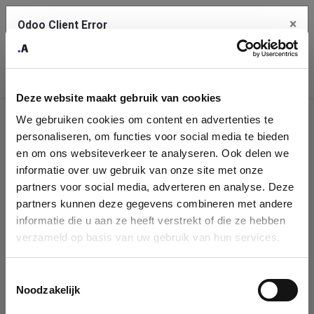
×
Odoo Client Error
Contact Us
An error
Copy the full error to clipboard
occurred
Deze website maakt gebruik van cookies
Please use the copy button to report the error to your support
We gebruiken cookies om content en advertenties te
service.
Company
personaliseren, om functies voor social media te bieden
Identification
en om ons websiteverkeer te analyseren. Ook delen we
informatie over uw gebruik van onze site met onze
See details
Please fill in your company details
partners voor social media, adverteren en analyse. Deze
partners kunnen deze gegevens combineren met andere
informatie die u aan ze heeft verstrekt of die ze hebben
Ok
You can search a company in our database by name, VAT or
verzameld op basis van uw gebruik van hun services.
enterprise ID. When a company is selected it will auto-complete the
form. If you don't find your company in our database, you can create
a new company record with the button below.
Toestemmingsselectie
Noodzakelijk
Company Name