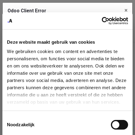
×
Odoo Client Error
Contact Us
An error
Copy the full error to clipboard
occurred
Deze website maakt gebruik van cookies
Please use the copy button to report the error to your support
We gebruiken cookies om content en advertenties te
service.
Company
personaliseren, om functies voor social media te bieden
Identification
en om ons websiteverkeer te analyseren. Ook delen we
informatie over uw gebruik van onze site met onze
See details
Please fill in your company details
partners voor social media, adverteren en analyse. Deze
partners kunnen deze gegevens combineren met andere
informatie die u aan ze heeft verstrekt of die ze hebben
Ok
You can search a company in our database by name, VAT or
verzameld op basis van uw gebruik van hun services.
enterprise ID. When a company is selected it will auto-complete the
form. If you don't find your company in our database, you can create
a new company record with the button below.
Toestemmingsselectie
Noodzakelijk
Company Name