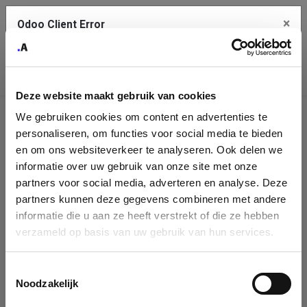
×
Odoo Client Error
Contact Us
An error
Copy the full error to clipboard
occurred
Deze website maakt gebruik van cookies
Please use the copy button to report the error to your support
We gebruiken cookies om content en advertenties te
service.
Company
personaliseren, om functies voor social media te bieden
Identification
en om ons websiteverkeer te analyseren. Ook delen we
informatie over uw gebruik van onze site met onze
See details
Please fill in your company details
partners voor social media, adverteren en analyse. Deze
partners kunnen deze gegevens combineren met andere
informatie die u aan ze heeft verstrekt of die ze hebben
Ok
You can search a company in our database by name, VAT or
verzameld op basis van uw gebruik van hun services.
enterprise ID. When a company is selected it will auto-complete the
form. If you don't find your company in our database, you can create
a new company record with the button below.
Toestemmingsselectie
Noodzakelijk
Company Name