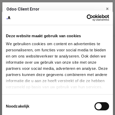
×
Odoo Client Error
Contact Us
An error
Copy the full error to clipboard
occurred
Deze website maakt gebruik van cookies
Please use the copy button to report the error to your support
We gebruiken cookies om content en advertenties te
service.
Company
personaliseren, om functies voor social media te bieden
Identification
en om ons websiteverkeer te analyseren. Ook delen we
informatie over uw gebruik van onze site met onze
See details
Please fill in your company details
partners voor social media, adverteren en analyse. Deze
partners kunnen deze gegevens combineren met andere
informatie die u aan ze heeft verstrekt of die ze hebben
Ok
You can search a company in our database by name, VAT or
verzameld op basis van uw gebruik van hun services.
enterprise ID. When a company is selected it will auto-complete the
form. If you don't find your company in our database, you can create
a new company record with the button below.
Toestemmingsselectie
Noodzakelijk
Company Name